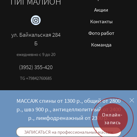
ПИГМАЛИОН
Акции
Контакты
Фото работ
ул. Байкальская 284
Б
Команда
ежедневно с 9 до 20
(3952) 355-420
TG +79842760685
МАССАЖ спины от 1300 р., общий от 2800
р., швз 900 р., антицеллюлитный от 2400
Онлайн-
р., лимфодренажный от 2300 р.
запись
ЗАПИСАТЬСЯ на профессиональный массаж
Made on
Bazium